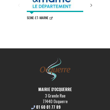
SEINE-ET-MARNE
COMMUNAUTÉ DE
L'OURCQ
MAIRIE D'OCQUERRE
3 Grande Rue
77440 Ocquerre
01 60 01 77 89