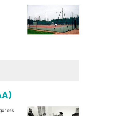
AA)
ager ses